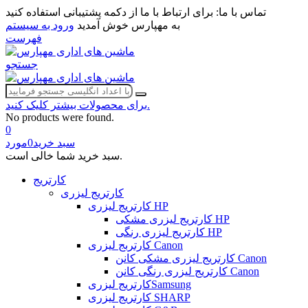
تماس با ما:
برای ارتباط با ما از دکمه پشتیبانی استفاده کنید
به مهپارس خوش آمدید
ورود به سیستم
فهرست
جستجو
برای محصولات بیشتر کلیک کنید.
No products were found.
0
سبد خرید
0
مورد
سبد خرید شما خالی است.
کارتریج
کارتریج لیزری
کارتریج لیزری HP
کارتریج لیزری مشکی HP
کارتریج لیزری رنگی HP
کارتربج لیزری Canon
کارتریج لیزری مشکی کانن Canon
کارتریج لیزری رنگی کانن Canon
کارتریج لیزریSamsung
کارتریج لیزری SHARP