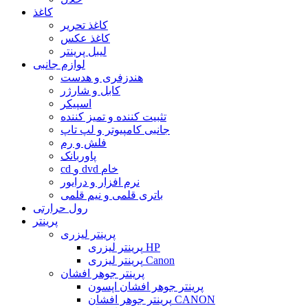
کاغذ
کاغذ تحریر
کاغذ عکس
لیبل پرینتر
لوازم جانبی
هندزفری و هدست
کابل و شارژر
اسپیکر
تثبیت کننده و تمیز کننده
جانبی کامپیوتر و لپ تاپ
فلش و رم
پاوربانک
cd و dvd خام
نرم افزار و درایور
باتری قلمی و نیم قلمی
رول حرارتی
پرینتر
پرینتر لیزری
پرینتر لیزری HP
پرینتر لیزری Canon
پرینتر جوهر افشان
پرینتر جوهر افشان اپسون
پرینتر جوهر افشان CANON