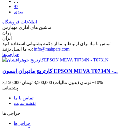
…
97
بعدی
اطلاعات فروشگاه
ماشین های اداری مهپارس
تهران
ایران
تماس با ما:
برای ارتباط با ما از دکمه پشتیبانی استفاده کنید
info@mahpars.com
به ما ایمیل بزنید:
حراجی‌ها
کارتریج مادیران اپسون EPSON MEVA T0734N -...
‎−10%
3,150,000 تومان
(بدون مالیات)
3,500,000 تومان
پشتیبانی
تماس با ما
نقشه سایت
حراجی ها
حراجی‌ها