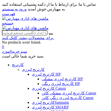
تماس با ما:
برای ارتباط با ما از دکمه پشتیبانی استفاده کنید
به مهپارس خوش آمدید
ورود به سیستم
فهرست
جستجو
برای محصولات بیشتر کلیک کنید.
No products were found.
0
سبد خرید
0
مورد
سبد خرید شما خالی است.
کارتریج
کارتریج لیزری
کارتریج لیزری HP
کارتریج لیزری مشکی HP
کارتریج لیزری رنگی HP
کارتربج لیزری Canon
کارتریج لیزری مشکی کانن Canon
کارتریج لیزری رنگی کانن Canon
کارتریج لیزریSamsung
کارتریج لیزری SHARP