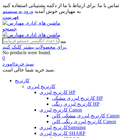
تماس با ما:
برای ارتباط با ما از دکمه پشتیبانی استفاده کنید
به مهپارس خوش آمدید
ورود به سیستم
فهرست
جستجو
برای محصولات بیشتر کلیک کنید.
No products were found.
0
سبد خرید
0
مورد
سبد خرید شما خالی است.
کارتریج
کارتریج لیزری
کارتریج لیزری HP
کارتریج لیزری مشکی HP
کارتریج لیزری رنگی HP
کارتربج لیزری Canon
کارتریج لیزری مشکی کانن Canon
کارتریج لیزری رنگی کانن Canon
کارتریج لیزریSamsung
کارتریج لیزری SHARP